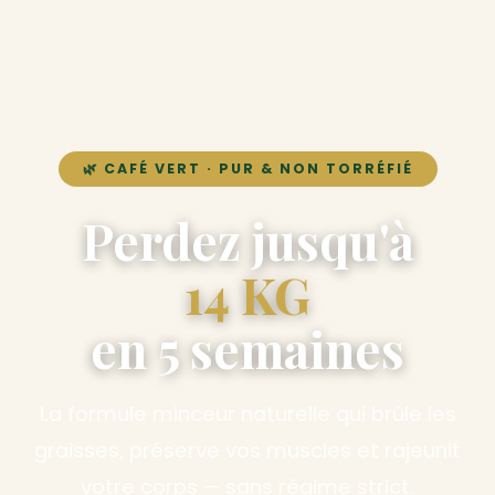
🌿 CAFÉ VERT · PUR & NON TORRÉFIÉ
Perdez jusqu'à
14 KG
en 5 semaines
La formule minceur naturelle qui brûle les
graisses, préserve vos muscles et rajeunit
votre corps — sans régime strict.