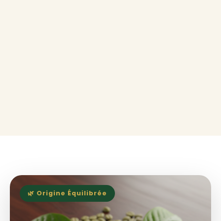
🌿 Origine Équilibrée