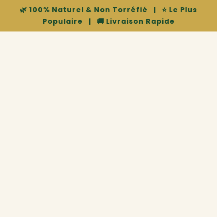
🌿 100% Naturel & Non Torréfié
|
⭐ Le Plus
Populaire
|
🚚 Livraison Rapide